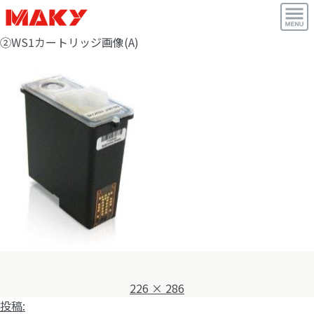
②WS1カートリッジ画像(A)
フ
226 × 286
投
ル
投稿: