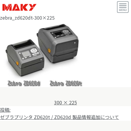
zebra_zd620dt-300×225
フ
300 × 225
投
ル
投稿:
稿
サ
ゼブラプリンタ ZD620t / ZD620d 製品情報追加について
ナ
イ