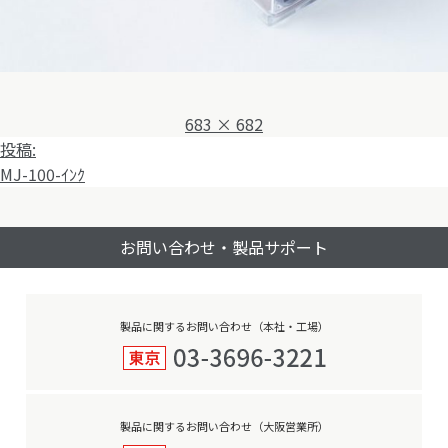
フ
683 × 682
投
ル
投稿:
稿
サ
MJ-100-ｲﾝｸ
ナ
イ
ビ
ズ
お問い合わせ・製品サポート
ゲ
ー
シ
ョ
製品に関するお問い合わせ（本社・工場）
ン
製品に関するお問い合わせ（大阪営業所）