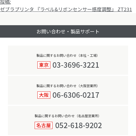
投
ル
投稿:
稿
サ
ゼブラプリンタ 『ラベル&リボンセンサー感度調整』 ZT231
ナ
イ
ビ
ズ
お問い合わせ・製品サポート
ゲ
ー
シ
ョ
製品に関するお問い合わせ（本社・工場）
ン
製品に関するお問い合わせ（大阪営業所）
製品に関するお問い合わせ（名古屋営業所）