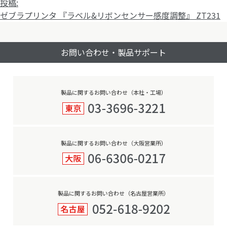
投
ル
投稿:
稿
サ
ゼブラプリンタ 『ラベル&リボンセンサー感度調整』 ZT231
ナ
イ
ビ
ズ
お問い合わせ・製品サポート
ゲ
ー
シ
ョ
製品に関するお問い合わせ（本社・工場）
ン
製品に関するお問い合わせ（大阪営業所）
製品に関するお問い合わせ（名古屋営業所）