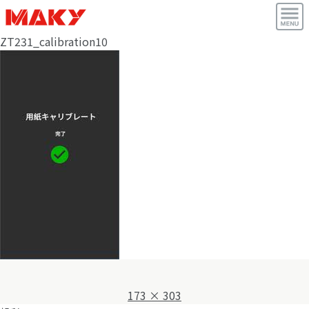
ZT231_calibration10
フ
173 × 303