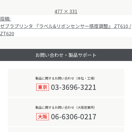
フ
477 × 331
投
ル
投稿:
稿
サ
ゼブラプリンタ 『ラベル&リボンセンサー感度調整』 ZT610 /
ナ
イ
ZT620
ビ
ズ
ゲ
お問い合わせ・製品サポート
ー
シ
ョ
ン
製品に関するお問い合わせ（本社・工場）
製品に関するお問い合わせ（大阪営業所）