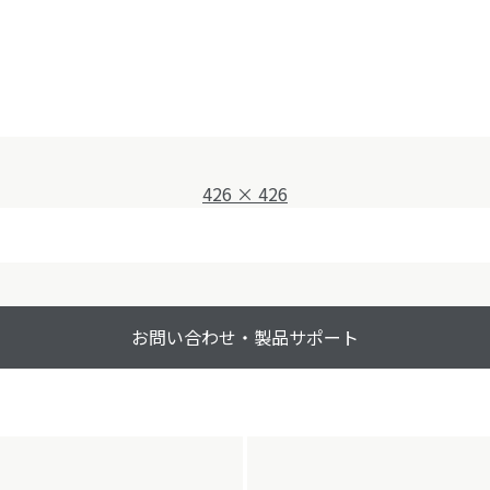
フ
426 × 426
ル
サ
イ
ズ
お問い合わせ・製品サポート