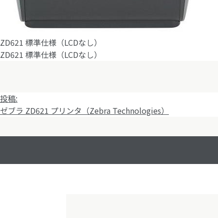
ZD621 標準仕様（LCDなし）
ZD621 標準仕様（LCDなし）
投
投稿:
稿
ゼブラ ZD621 プリンタ（Zebra Technologies）
ナ
ビ
ゲ
ー
シ
ョ
ン