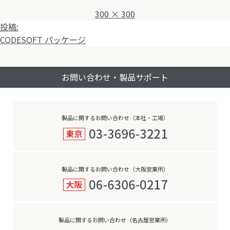
フ
300 × 300
投
ル
投稿:
稿
サ
CODESOFT パッケージ
ナ
イ
ビ
ズ
お問い合わせ・製品サポート
ゲ
ー
シ
ョ
製品に関するお問い合わせ（本社・工場）
ン
製品に関するお問い合わせ（大阪営業所）
製品に関するお問い合わせ（名古屋営業所）