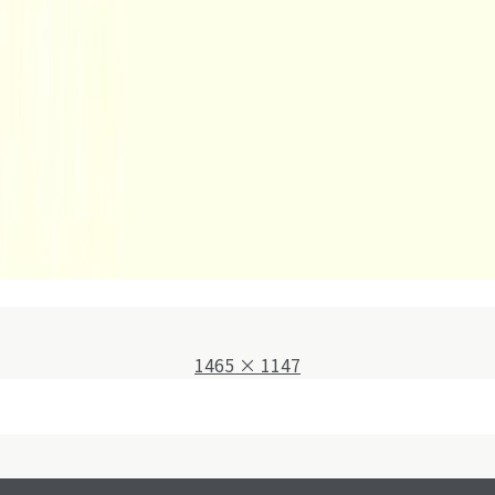
フ
1465 × 1147
ル
サ
イ
ズ