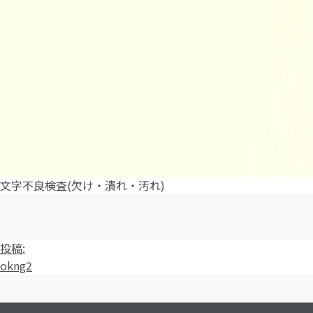
文字不良検査(欠け・潰れ・汚れ)
投
投稿:
稿
okng2
ナ
ビ