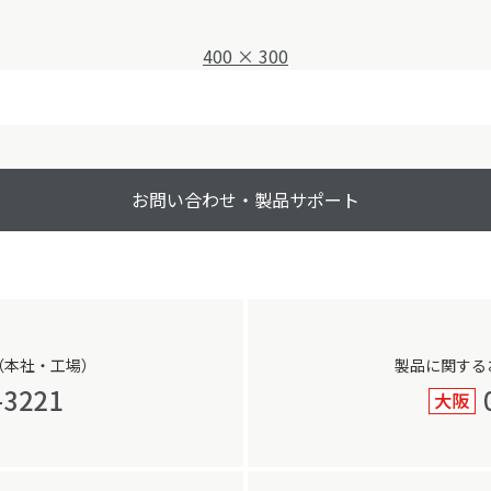
フ
400 × 300
ル
サ
イ
ズ
お問い合わせ・製品サポート
（本社・工場）
製品に関する