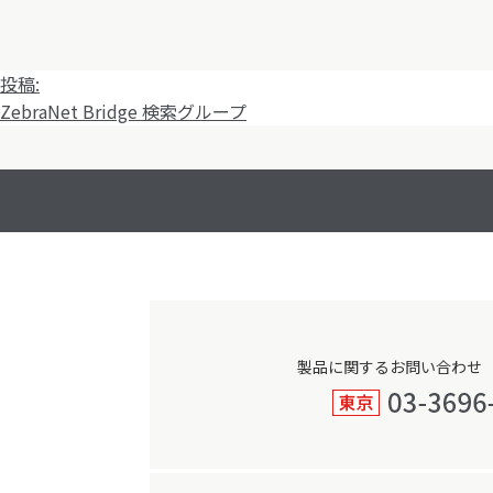
投
投稿:
稿
ZebraNet Bridge 検索グループ
ナ
ビ
ゲ
ー
シ
ョ
ン
製品に関するお問い合わせ